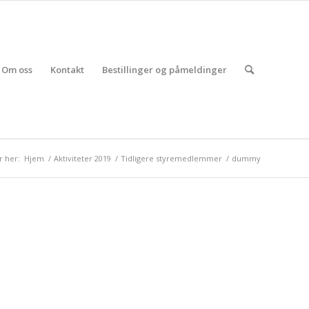
Om oss
Kontakt
Bestillinger og påmeldinger
r her:
Hjem
/
Aktiviteter 2019
/
Tidligere styremedlemmer
/
dummy