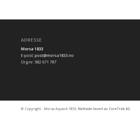
ADRESSE
Morsa 1833
E-post:
post@morsa1833.no
Org.nr. 982 671 787
© Copyright - Morsa Aquavit 1833,
Nettside levert av CoreTrek AS
.