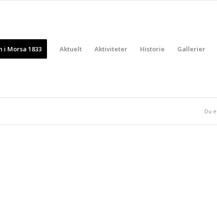
 i Morsa 1833
Aktuelt
Aktiviteter
Historie
Gallerier
Du e