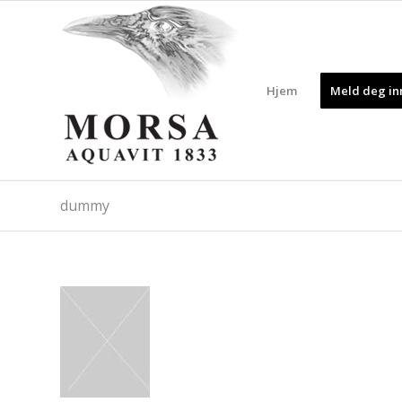
Hjem
Meld deg inn
dummy