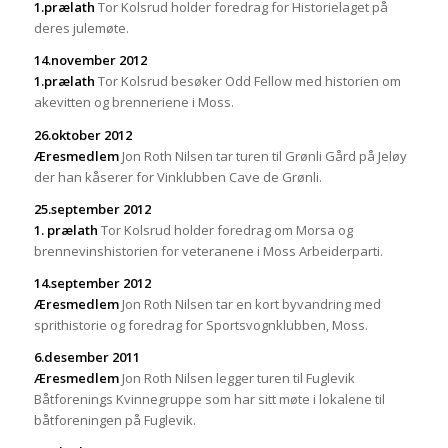
1
.prælath
Tor Kolsrud holder foredrag for Historielaget på
deres julemøte.
14.november 201
2
1
.prælath
Tor Kolsrud besøker Odd Fellow med historien om
akevitten og brenneriene i Moss.
26.oktober 2012
Æresmedlem
Jon Roth Nilsen tar turen til Grønli Gård på Jeløy
der han kåserer for Vinklubben Cave de Grønli.
25
.september 2012
1. prælath
Tor Kolsrud holder foredrag om Morsa og
brennevinshistorien for veteranene i Moss Arbeiderparti.
14
.september 2012
Æresmedlem
Jon Roth Nilsen tar en kort byvandring med
sprithistorie og foredrag for Sportsvognklubben, Moss.
6
.desember 2011
Æresmedlem
Jon Roth Nilsen legger turen til Fuglevik
Båtforenings Kvinnegruppe som har sitt møte i lokalene til
båtforeningen på Fuglevik.