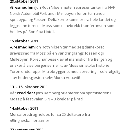
29
.oktober 2011
Æresmedlem
Jon Roth Nilsen møter representanter fra NAF
Norsk Automobil Forbund i Møllebyen for en tur rundt i
spritløypa og Fossen. Deltakerne kommer fra hele landet og
legger inn turen til Moss som et avbrekk i konferansen som
holdes på Son Spa Hotell.
15.oktober 2011
Æresmedlem
Jon Roth Nilsen tar med seg damekoret
Brevissimo fra Moss på en vandring langs fossen og i
Møllebyen. Koret har besøk av et mannskor fra Bergen og
ønsker å vise bergenserne litt av Moss sin stolte historie.
Turen ender opp i Microbryggeriet med servering – selvfølgelig
– av hedersgjesten selv; Morsa Aquavit!
13. – 15. oktober 2011
Vår
Precident
Jørn Ramberg orienterer om sprithistorien i
Moss på festivalen SIN – 3 kvelder på rad!!
14.oktober 2011
Morsaforedrag holdes for ca 25 deltakere fra
«Ringneskameratene».
23
.september 2011