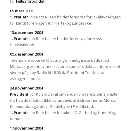
for
Fellesforbundet
.
09.mars 2005
1. Prælath
Jon Roth Nilsen holder foredrag for lokalavdelingen
for Landsforeningen for Hjerte- og Lungesyke.
13.desember 2004
1. Prælath
Jon Roth Nilsen holder foredrag for Moss
Filatelistklubb.
09.desember 2004
Telenor Eiendom vil få et uforglemmelig møte både med
Morsas og brennevinets historie samt produktet i uforminsket
styrke på Jeløy Radio kl 18:00 da Precident Tor Kolsrud
avlegger et besøk..
24.november 2004
Precident
Tor Kolsrud skal omvende Forsvarets pensjonister
fra hva de måtte drikke av aquavit, til å bli venner av Morsa.
Kommandantgården i Gamlebyen i Fredrikstad.
1. Prælath
Jon Roth Nilsen besøker LO-Østfold og Handel og
Kontor.
17.november 2004