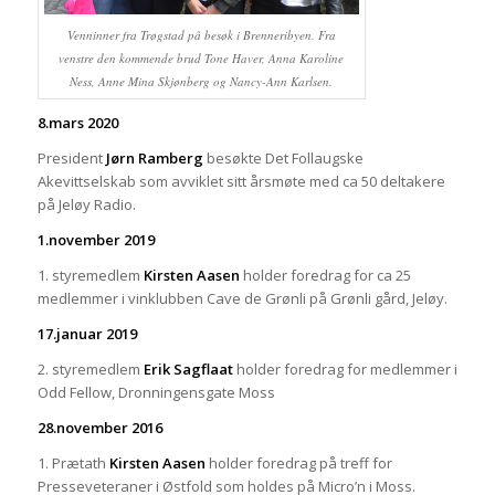
Venninner fra Trøgstad på besøk i Brenneribyen. Fra
venstre den kommende brud Tone Haver, Anna Karoline
Ness, Anne Mina Skjønberg og Nancy-Ann Karlsen.
8.mars 2020
President
Jørn Ramberg
besøkte Det Follaugske
Akevittselskab som avviklet sitt årsmøte med ca 50 deltakere
på Jeløy Radio.
1.november 2019
1. styremedlem
Kirsten Aasen
holder foredrag for ca 25
medlemmer i vinklubben Cave de Grønli på Grønli gård, Jeløy.
17.januar 2019
2. styremedlem
Erik Sagflaat
holder foredrag for medlemmer i
Odd Fellow, Dronningensgate Moss
28.november 2016
1. Prætath
Kirsten Aasen
holder foredrag på treff for
Presseveteraner i Østfold som holdes på Micro’n i Moss.