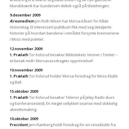
Mundskiænk Kai Gundersen deltok også på tilstelningen.
9.desember 2009
Æresmedlem
Jon Roth Nilsen har Morsa-kåseri for Råde
Historielag. Et interessert publikum fikk med seg detaljerte
historier på hvordan bøndene i området forsynte brenneriene
i Moss med poteter.
12.november 2009
1. Prælath
Tor Kolsrud besøker Bibliotekets Venner i Tomter –
et besøk midt i Morsavassdragets opprinnelse!!
10.november 2009
1. Prælath
Tor Kolsrud holder Morsa-foredrag for Moss Klubb
og Ball.
15.oktober 2009
1. Prælath
Tor Kolsrud besøker Telenor på Jeløy Radio (kurs
og konferansested). En meget vellykket seanse med skikkelig
akevittsmaking.
10.oktober 2009
Precident
Jørn Ramberg holdt foredrag for en reiseklubb fra