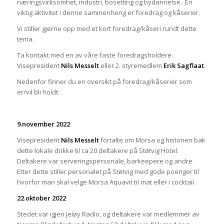
næringsvirksomhet, industri, bosetting og bydannelse. En
viktig aktivitet i denne sammenheng er foredrag og kåserier.
Vi stiller gjerne opp med et kort foredrag/kåseri rundt dette
tema.
Ta kontakt med en av våre faste foredragsholdere:
Visepresident
Nils Messelt
eller 2. styremedlem
Erik Sagflaat
.
Nedenfor finner du en oversikt på foredrag/kåserier som
er/vil bli holdt:
9.november 2022
Visepresident
Nils Messelt
fortalte om Morsa og historien bak
dette lokale drikke til ca 20 deltakere på Støtvig Hotel.
Deltakere var serveringspersonale, barkeepere og andre.
Etter dette stiller personalet på Støtvig med gode poenger til
hvorfor man skal velge Morsa Aquavit til mat eller i cocktail.
22.oktober 2022
Stedet var igjen Jeløy Radio, og deltakere var medlemmer av