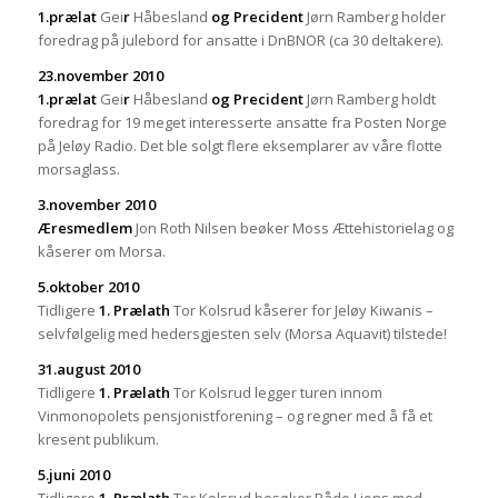
1
.prælat
Gei
r
Håbesland
og Precident
Jørn Ramberg holder
foredrag på julebord for ansatte i DnBNOR (ca 30 deltakere).
23.november 2010
1
.prælat
Gei
r
Håbesland
og Precident
Jørn Ramberg holdt
foredrag for 19 meget interesserte ansatte fra Posten Norge
på Jeløy Radio. Det ble solgt flere eksemplarer av våre flotte
morsaglass.
3.november 2010
Æresmedlem
Jon Roth Nilsen beøker Moss Ættehistorielag og
kåserer om Morsa.
5.oktober 2010
Tidligere
1. Prælath
Tor Kolsrud kåserer for Jeløy Kiwanis –
selvfølgelig med hedersgjesten selv (Morsa Aquavit) tilstede!
31.august 2010
Tidligere
1. Prælath
Tor Kolsrud legger turen innom
Vinmonopolets pensjonistforening – og regner med å få et
kresent publikum.
5.juni 2010