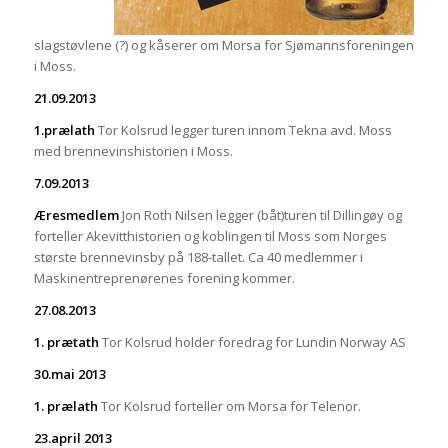
slagstøvlene (?) og kåserer om Morsa for Sjømannsforeningen
i Moss.
21.09.2013
1.prælath
Tor Kolsrud legger turen innom Tekna avd. Moss
med brennevinshistorien i Moss.
7.09.2013
Æresmedlem
Jon Roth Nilsen legger (båt)turen til Dillingøy og
forteller Akevitthistorien og koblingen til Moss som Norges
største brennevinsby på 188-tallet. Ca 40 medlemmer i
Maskinentreprenørenes forening kommer.
27.08.2013
1. prætath
Tor Kolsrud holder foredrag for Lundin Norway AS
30.mai 2013
1. prælath
Tor Kolsrud forteller om Morsa for Telenor.
23.april 2013