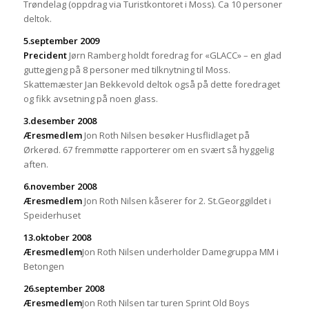
Trøndelag (oppdrag via Turistkontoret i Moss). Ca 10 personer
deltok.
5.september 2009
Precident
Jørn Ramberg holdt foredrag for «GLACC» – en glad
guttegjeng på 8 personer med tilknytning til Moss.
Skattemæster Jan Bekkevold deltok også på dette foredraget
og fikk avsetning på noen glass.
3.desember 2008
Æresmedlem
Jon Roth Nilsen besøker Husflidlaget på
Ørkerød. 67 fremmøtte rapporterer om en svært så hyggelig
aften.
6.november 2008
Æresmedlem
Jon Roth Nilsen kåserer for 2. St.Georggildet i
Speiderhuset
13.oktober 2008
Æresmedlem
Jon Roth Nilsen underholder Damegruppa MM i
Betongen
26.september 2008
Æresmedlem
Jon Roth Nilsen tar turen Sprint Old Boys