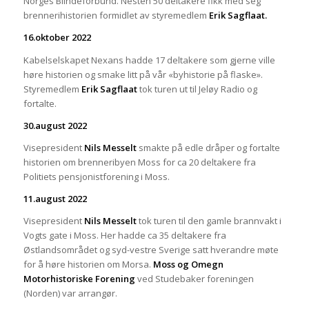
Norges Blindeforbund. Nesten 50 deltakere fikk med seg
brennerihistorien formidlet av styremedlem
Erik Sagflaat.
16.oktober 2022
Kabelselskapet Nexans hadde 17 deltakere som gjerne ville
høre historien og smake litt på vår «byhistorie på flaske».
Styremedlem
Erik Sagflaat
tok turen ut til Jeløy Radio og
fortalte.
30.august 2022
Visepresident
Nils Messelt
smakte på edle dråper og fortalte
historien om brenneribyen Moss for ca 20 deltakere fra
Politiets pensjonistforening i Moss.
11.august 2022
Visepresident
Nils Messelt
tok turen til den gamle brannvakt i
Vogts gate i Moss. Her hadde ca 35 deltakere fra
Østlandsområdet og syd-vestre Sverige satt hverandre møte
for å høre historien om Morsa.
Moss og Omegn
Motorhistoriske Forening
ved Studebaker foreningen
(Norden) var arrangør.