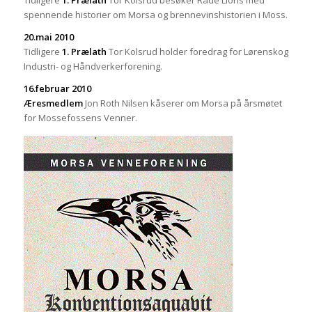
Tidligere
1. Prælath
Tor Kolsrud besøker Råde Lions med
spennende historier om Morsa og brennevinshistorien i Moss.
20.mai 2010
Tidligere
1. Prælath
Tor Kolsrud holder foredrag for Lørenskog
Industri- og Håndverkerforening.
16.februar 2010
Æresmedlem
Jon Roth Nilsen kåserer om Morsa på årsmøtet
for Mossefossens Venner.