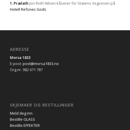
1. Prælath
Jon Roth Nilsen kåserer for Statens Vegvesen på
Hotell Refsnes Gods
.
ADRESSE
Morsa 1833
E-post:
post@morsa1833.no
Org.nr. 982 671 787
SKJEMAER OG BESTILLINGER
Meld deg inn
Bestille GLASS
Bestille EFFEKTER