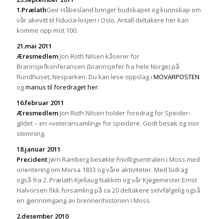
1.Prælath
Geir Håbesland bringer budskapet og kunnskap om
vår akevitt til Fiducia-losjen i Oslo. Antall deltakere her kan
komme opp mot 100.
21
.mai 2011
Æresmedlem
Jon Roth Nilsen kåserer for
Brannsjefkonferansen (brannsjefer fra hele Norge) på
Rundhuset, Nesparken. Du kan lese oppslag i
MOVARPOSTEN
og
manus til foredraget her
.
16
.februar 2011
Æresmedlem
Jon Roth Nilsen holder foredrag for Speider-
gildet – en «veteransamling» for speidere. Godt besøk og stor
stemning.
18
.januar 2011
Precident
Jørn Ramberg besøkte Frivilligsentralen i Moss med
orientering om Morsa 1833 og våre aktiviteter. Med bidrag
også fra 2. Prælath Kjellaug Nakkim og vår Kjøgemester Ernst
Halvorsen fikk forsamling på ca 20 deltakere selvfølgelig også
en gjennomgang av brennerihistorien i Moss.
2.desember 2010