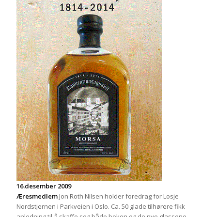
16.desember 2009
Æresmedlem
Jon Roth Nilsen holder foredrag for Losje
Nordstjernen i Parkveien i Oslo. Ca. 50 glade tilhørere fikk
anledning til å skaffe seg både boken og de nye glassene.