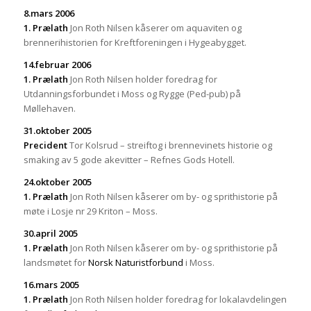
8.mars 2006
1. Prælath
Jon Roth Nilsen kåserer om aquaviten og
brennerihistorien for Kreftforeningen i Hygeabygget.
14.februar 2006
1. Prælath
Jon Roth Nilsen holder foredrag for
Utdanningsforbundet i Moss og Rygge (Ped-pub) på
Møllehaven.
31.oktober 2005
Precident
Tor Kolsrud – streiftog i brennevinets historie og
smaking av 5 gode akevitter – Refnes Gods Hotell.
24.oktober 2005
1. Prælath
Jon Roth Nilsen kåserer om by- og sprithistorie på
møte i Losje nr 29 Kriton – Moss.
30.april 2005
1. Prælath
Jon Roth Nilsen kåserer om by- og sprithistorie på
landsmøtet for
Norsk Naturistforbund
i Moss.
16.mars 2005
1. Prælath
Jon Roth Nilsen holder foredrag for lokalavdelingen