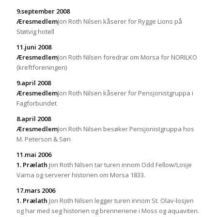
9.september 2008
Æresmedlem
Jon Roth Nilsen kåserer for Rygge Lions på
Støtvig hotell
11.juni 2008
Æresmedlem
Jon Roth Nilsen foredrar om Morsa for NORILKO
(kreftforeningen)
9.april 2008
Æresmedlem
Jon Roth Nilsen kåserer for Pensjonistgruppa i
Fagforbundet
8.april 2008
Æresmedlem
Jon Roth Nilsen besøker Pensjonistgruppa hos
M. Peterson & Søn
11.mai 2006
1. Prælath
Jon Roth Nilsen tar turen innom Odd Fellow/Losje
Varna og serverer historien om Morsa 1833.
17.mars 2006
1. Prælath
Jon Roth Nilsen legger turen innom St. Olav-losjen
og har med seg historien og brenneriene i Moss og aquaviten.