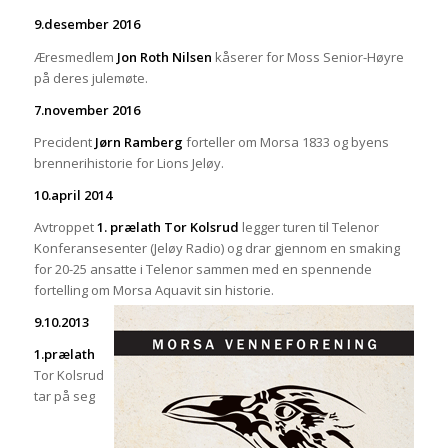
9.desember 2016
Æresmedlem
Jon Roth Nilsen
kåserer for Moss Senior-Høyre
på deres julemøte.
7.november 2016
Precident
Jørn Ramberg
forteller om Morsa 1833 og byens
brennerihistorie for Lions Jeløy.
10.april 2014
Avtroppet
1. prælath Tor Kolsrud
legger turen til Telenor
Konferansesenter (Jeløy Radio) og drar gjennom en smaking
for 20-25 ansatte i Telenor sammen med en spennende
fortelling om Morsa Aquavit sin historie.
9.10.2013
1.prælath
Tor Kolsrud
tar på seg