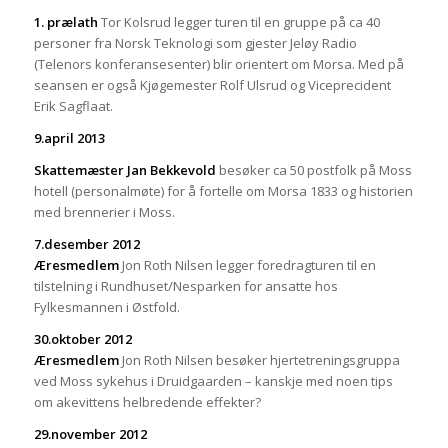
1. prælath
Tor Kolsrud legger turen til en gruppe på ca 40
personer fra Norsk Teknologi som gjester Jeløy Radio
(Telenors konferansesenter) blir orientert om Morsa. Med på
seansen er også Kjøgemester Rolf Ulsrud og Viceprecident
Erik Sagflaat.
9.april 2013
Skattemæster Jan Bekkevold
besøker ca 50 postfolk på Moss
hotell (personalmøte) for å fortelle om Morsa 1833 og historien
med brennerier i Moss.
7.desember 2012
Æresmedlem
Jon Roth Nilsen legger foredragturen til en
tilstelning i Rundhuset/Nesparken for ansatte hos
Fylkesmannen i Østfold.
30.oktober 2012
Æresmedlem
Jon Roth Nilsen besøker hjertetreningsgruppa
ved Moss sykehus i Druidgaarden – kanskje med noen tips
om akevittens helbredende effekter?
29.november 201
2