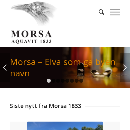
Morsa – Elva som ga byen
Next
navn
1
2
3
4
5
6
7
8
Siste nytt fra Morsa 1833