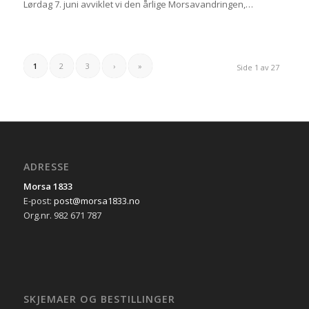
Lørdag 7. juni avviklet vi den årlige Morsavandringen,…
1
2
3
›
»
Side 1 av 27
ADRESSE
Morsa 1833
E-post:
post@morsa1833.no
Org.nr. 982 671 787
SKJEMAER OG BESTILLINGER