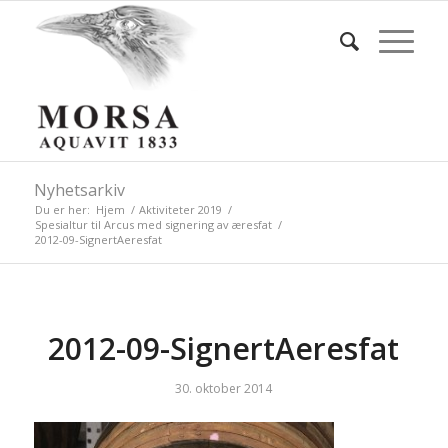
Nyhetsarkiv
Du er her:
Hjem
/
Aktiviteter 2019
/
Spesialtur til Arcus med signering av æresfat
/
2012-09-SignertAeresfat
2012-09-SignertAeresfat
30. oktober 2014