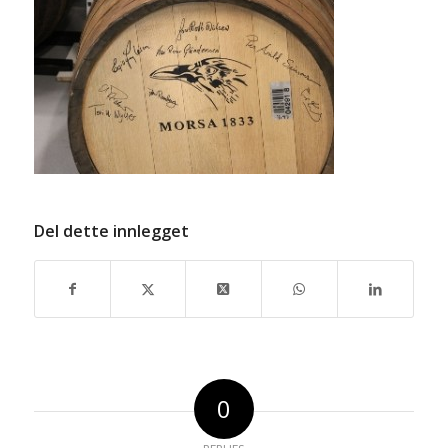
Del dette innlegget
0