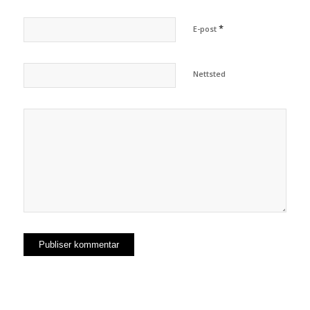
*
E-post
Nettsted