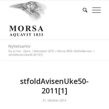
Nyhetsarkiv
Du er her:
Hjem
/
Aktiviteter 2019
/
Morsa 1833 i Østfoldavisen
/
stfoldAvisenUke50-2011[1]
stfoldAvisenUke50-
2011[1]
31. oktober 2014