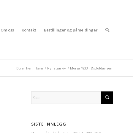
Om oss
Kontakt
Bestillinger og påmeldinger
Du er her:
Hjem
/
Nyhetsarkiv
/
Morsa 1833 i Østfoldavisen
SISTE INNLEGG
Morsavandring lørdag 6. juni 2026
22. april 2026