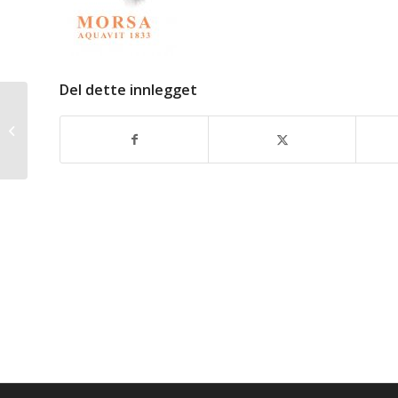
Del dette innlegget
Fløyelsmykt og
leskende!