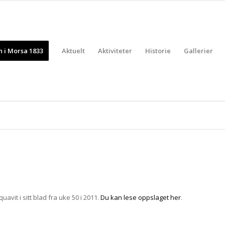
 i Morsa 1833
Aktuelt
Aktiviteter
Historie
Gallerier
vit i sitt blad fra uke 50 i 2011.
Du kan lese oppslaget her
.