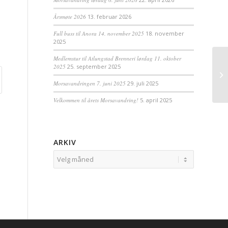
Årsmøte 2026
13. februar 2026
Full buss til Anora 14. november 2025
18. november
2025
Medlemstur til Atlungstad Brenneri lørdag 11. oktober
2025
25. september 2025
Morsavandringen 7. juni 2025
29. juli 2025
Velkommen til årets Morsavandring!
5. april 2025
ARKIV