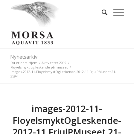
Nyhetsarkiv
Du er her:
Hjem
/
Aktiviteter 2019
/
Fløyelsmykt og leskende på museet
/
images-2012-11-FloyelsmyktOgLeskende-2012-11 FrjulPMuseet 21-
359×...
images-2012-11-
FloyelsmyktOgLeskende-
2012-11 FrjulPMuseet 21-