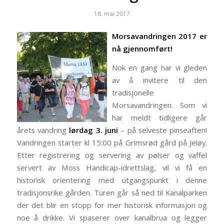
18. mai 2017
Morsavandringen 2017 er
nå gjennomført!
Nok en gang har vi gleden
av å invitere til den
tradisjonelle
Morsavandringen. Som vi
har meldt tidligere går
årets vandring
lørdag 3. juni
– på selveste pinseaften!
Vandringen starter kl 15:00 på Grimsrød gård på Jeløy.
Etter registrering og servering av pølser og vaffel
servert av Moss Handicap-idrettslag, vil vi få en
historisk orientering med utgangspunkt i denne
tradisjonsrike gården. Turen går så ned til Kanalparken
der det blir en stopp for mer historisk informasjon og
noe å drikke. Vi spaserer over kanalbrua og legger