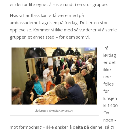
er derfor lite egnet å rusle rundt i en stor gruppe.
Hvis vi har flaks kan vi få være med på
ambassademottagelsen på fredag. Det er en stor
opplevelse. Kommer vi ikke med så vurderer vi å samle
gruppen et annet sted – for dem som vil.
På
lørdag
er det
ikke
noe
felles
før
lunsjen
kl 1400.
Sebastian forteller om maten
Om
noen –
mot formodning – ikke ønsker å delta på denne, så gi