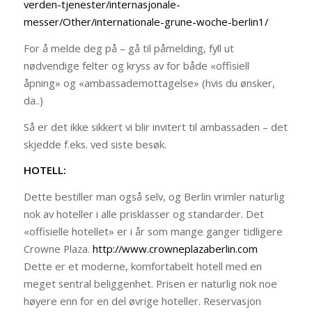
verden-tjenester/internasjonale-
messer/Other/internationale-grune-woche-berlin1/
For å melde deg på – gå til påmelding, fyll ut
nødvendige felter og kryss av for både «offisiell
åpning» og «ambassademottagelse» (hvis du ønsker,
da..)
Så er det ikke sikkert vi blir invitert til ambassaden – det
skjedde f.eks. ved siste besøk.
HOTELL:
Dette bestiller man også selv, og Berlin vrimler naturlig
nok av hoteller i alle prisklasser og standarder. Det
«offisielle hotellet» er i år som mange ganger tidligere
Crowne Plaza.
http://www.crowneplazaberlin.com
Dette er et moderne, komfortabelt hotell med en
meget sentral beliggenhet. Prisen er naturlig nok noe
høyere enn for en del øvrige hoteller. Reservasjon