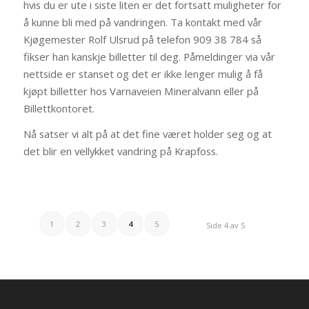
hvis du er ute i siste liten er det fortsatt muligheter for
å kunne bli med på vandringen. Ta kontakt med vår
Kjøgemester Rolf Ulsrud på telefon 909 38 784 så
fikser han kanskje billetter til deg. Påmeldinger via vår
nettside er stanset og det er ikke lenger mulig å få
kjøpt billetter hos Varnaveien Mineralvann eller på
Billettkontoret.
Nå satser vi alt på at det fine været holder seg og at
det blir en vellykket vandring på Krapfoss.
1
2
3
4
5
Side 4 av 5