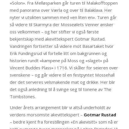
«Solon». Fra Melløsparken går turen til Malakofftoppen
med panorama over Værla og over til Balaklava. Her
nyter vi utsikten sammen med «en liten en». Turen går
så videre til Skarmyra der Mosseølets Venner ønsker
oss velkommen – og her stifter vi også første
bekjentskap med akevittekspert Gotmar Rustad.
Vandringen fortsetter så videre mot Basartaket hvor
Erik Fundingsrud vil fortelle litt om bakgrunnen og
historien rundt «kampene på Moss og «slaget» på
Vincent Buddes Plass» i 1716. Vi skåler for seieren over
svenskene – og går videre til en festpyntet Mossehall
der det serveres velsmakende mat og drikke. Her blir
det også anledning til å svinge seg til tonene av The
Tombstones.
Under årets arrangement blir vi altså underholdt av
verdens morsomste akevittekspert –
Gotmar Rustad
– bedre kjent fra forestillingen «En akevisitt» som nå er