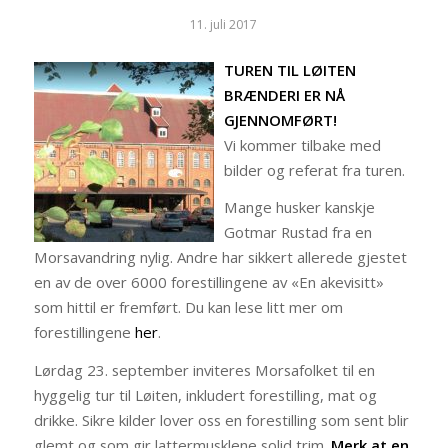
11. juli 2017
TUREN TIL LØITEN
BRÆNDERI ER NÅ
GJENNOMFØRT!
Vi kommer tilbake med
bilder og referat fra turen.
Mange husker kanskje
Gotmar Rustad fra en
Morsavandring nylig. Andre har sikkert allerede gjestet
en av de over 6000 forestillingene av «En akevisitt»
som hittil er fremført. Du kan lese litt mer om
forestillingene
her
.
Lørdag 23. september inviteres Morsafolket til en
hyggelig tur til Løiten, inkludert forestilling, mat og
drikke. Sikre kilder lover oss en forestilling som sent blir
glemt og som gir lattermusklene solid trim.
Merk at en