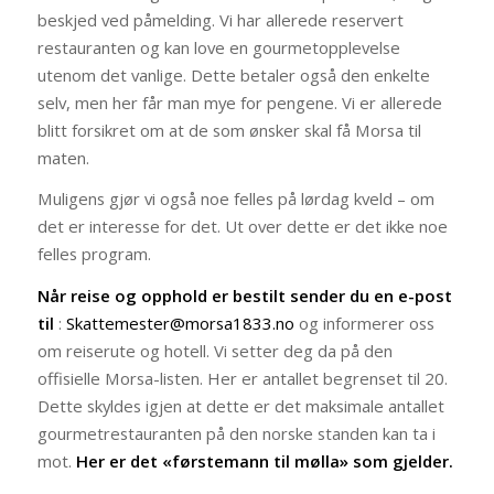
beskjed ved påmelding. Vi har allerede reservert
restauranten og kan love en gourmetopplevelse
utenom det vanlige. Dette betaler også den enkelte
selv, men her får man mye for pengene. Vi er allerede
blitt forsikret om at de som ønsker skal få Morsa til
maten.
Muligens gjør vi også noe felles på lørdag kveld – om
det er interesse for det. Ut over dette er det ikke noe
felles program.
Når reise og opphold er bestilt sender du en e-post
til
:
Skattemester@morsa1833.no
og informerer oss
om reiserute og hotell. Vi setter deg da på den
offisielle Morsa-listen. Her er antallet begrenset til 20.
Dette skyldes igjen at dette er det maksimale antallet
gourmetrestauranten på den norske standen kan ta i
mot.
Her er det «førstemann til mølla» som gjelder.