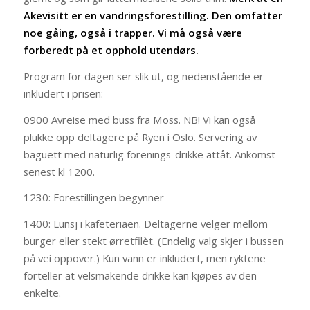
Akevisitt er en vandringsforestilling. Den omfatter
noe gåing, også i trapper.
Vi
må
også
være
forberedt på et opphold utendørs.
Program for dagen ser slik ut, og nedenstående er
inkludert i prisen:
0900 Avreise med buss fra Moss. NB! Vi kan også
plukke opp deltagere på Ryen i Oslo. Servering av
baguett med naturlig forenings-drikke attåt. Ankomst
senest kl 1200.
1230: Forestillingen begynner
1400: Lunsj i kafeteriaen. Deltagerne velger mellom
burger eller stekt ørretfilèt. (Endelig valg skjer i bussen
på vei oppover.) Kun vann er inkludert, men ryktene
forteller at velsmakende drikke kan kjøpes av den
enkelte.