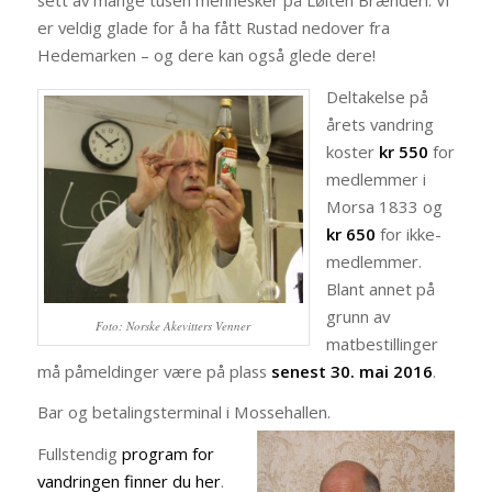
sett av mange tusen mennesker på Løiten Brænderi. Vi
er veldig glade for å ha fått Rustad nedover fra
Hedemarken – og dere kan også glede dere!
Deltakelse på
årets vandring
koster
kr 550
for
medlemmer i
Morsa 1833 og
kr 650
for ikke-
medlemmer.
Blant annet på
grunn av
Foto: Norske Akevitters Venner
matbestillinger
må påmeldinger være på plass
senest 30. mai 2016
.
Bar og betalingsterminal i Mossehallen.
Fullstendig
program for
vandringen finner du her
.