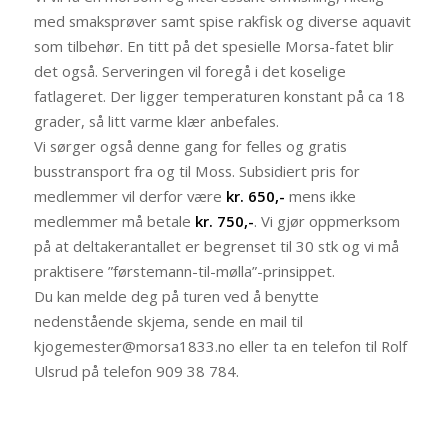
med smaksprøver samt spise rakfisk og diverse aquavit
som tilbehør. En titt på det spesielle Morsa-fatet blir
det også. Serveringen vil foregå i det koselige
fatlageret. Der ligger temperaturen konstant på ca 18
grader, så litt varme klær anbefales.
Vi sørger også denne gang for felles og gratis
busstransport fra og til Moss. Subsidiert pris for
medlemmer vil derfor være
kr. 650,-
mens ikke
medlemmer må betale
kr. 750,-
. Vi gjør oppmerksom
på at deltakerantallet er begrenset til 30 stk og vi må
praktisere ”førstemann-til-mølla”-prinsippet.
Du kan melde deg på turen ved å benytte
nedenstående skjema, sende en mail til
kjogemester@morsa1833.no eller ta en telefon til Rolf
Ulsrud på telefon 909 38 784.