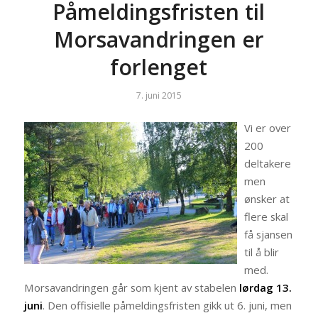
Påmeldingsfristen til
Morsavandringen er
forlenget
7. juni 2015
Vi er over
200
deltakere
men
ønsker at
flere skal
få sjansen
til å blir
med.
Morsavandringen går som kjent av stabelen
lørdag 13.
juni
. Den offisielle påmeldingsfristen gikk ut 6. juni, men