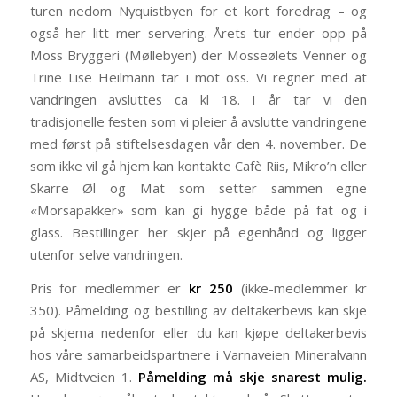
turen nedom Nyquistbyen for et kort foredrag – og
også her litt mer servering. Årets tur ender opp på
Moss Bryggeri (Møllebyen) der Mosseølets Venner og
Trine Lise Heilmann tar i mot oss. Vi regner med at
vandringen avsluttes ca kl 18. I år tar vi den
tradisjonelle festen som vi pleier å avslutte vandringene
med først på stiftelsesdagen vår den 4. november. De
som ikke vil gå hjem kan kontakte Cafè Riis, Mikro’n eller
Skarre Øl og Mat som setter sammen egne
«Morsapakker» som kan gi hygge både på fat og i
glass. Bestillinger her skjer på egenhånd og ligger
utenfor selve vandringen.
Pris for medlemmer er
kr 250
(ikke-medlemmer kr
350). Påmelding og bestilling av deltakerbevis kan skje
på skjema nedenfor eller du kan kjøpe deltakerbevis
hos våre samarbeidspartnere i Varnaveien Mineralvann
AS, Midtveien 1.
Påmelding må skje snarest mulig.