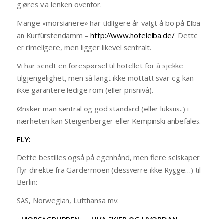
gjøres via lenken ovenfor.
Mange «morsianere» har tidligere år valgt å bo på Elba
an Kurfürstendamm –
http://www.hotelelba.de/
Dette
er rimeligere, men ligger likevel sentralt.
Vi har sendt en forespørsel til hotellet for å sjekke
tilgjengelighet, men så langt ikke mottatt svar og kan
ikke garantere ledige rom (eller prisnivå).
Ønsker man sentral og god standard (eller luksus..) i
nærheten kan Steigenberger eller Kempinski anbefales.
FLY:
Dette bestilles også på egenhånd, men flere selskaper
flyr direkte fra Gardermoen (dessverre ikke Rygge…) til
Berlin:
SAS, Norwegian, Lufthansa mv.
«MORSAGRUPPEN» – HVA SKJER OG HVORDAN