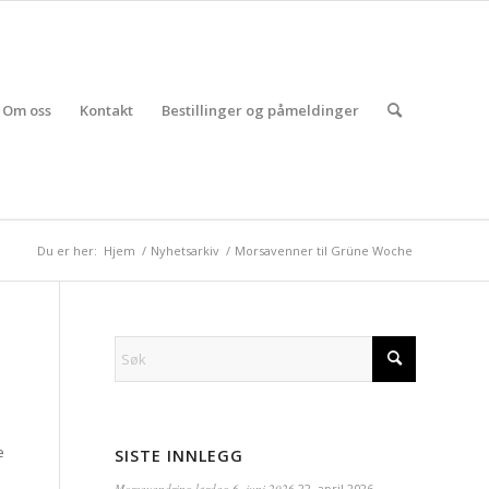
Om oss
Kontakt
Bestillinger og påmeldinger
Du er her:
Hjem
/
Nyhetsarkiv
/
Morsavenner til Grüne Woche
e
SISTE INNLEGG
Morsavandring lørdag 6. juni 2026
22. april 2026