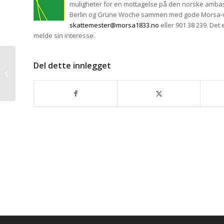
muligheter for en mottagelse på den norske ambassaden
Berlin og Grüne Woche sammen med gode Morsa-v
skattemester@morsa1833.no
eller 901 38 239. Det 
melde sin interesse.
Del dette innlegget
Flott markering av 15
år med Morsa