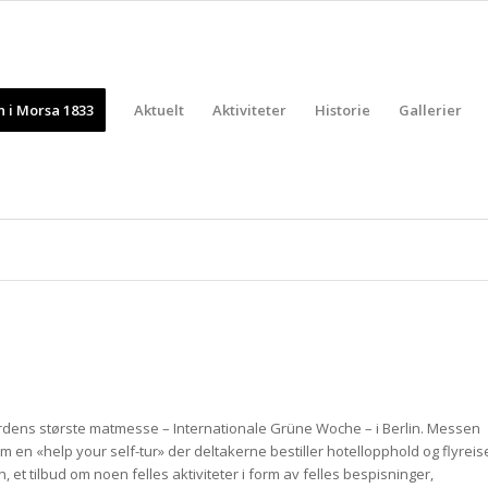
 i Morsa 1833
Aktuelt
Aktiviteter
Historie
Gallerier
erdens største matmesse – Internationale Grüne Woche – i Berlin. Messen
om en «help your self-tur» der deltakerne bestiller hotellopphold og flyreis
 et tilbud om noen felles aktiviteter i form av felles bespisninger,