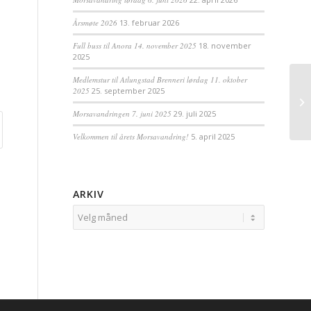
Årsmøte 2026
13. februar 2026
Full buss til Anora 14. november 2025
18. november
2025
Medlemstur til Atlungstad Brenneri lørdag 11. oktober
2025
25. september 2025
Morsavandringen 7. juni 2025
29. juli 2025
Velkommen til årets Morsavandring!
5. april 2025
ARKIV