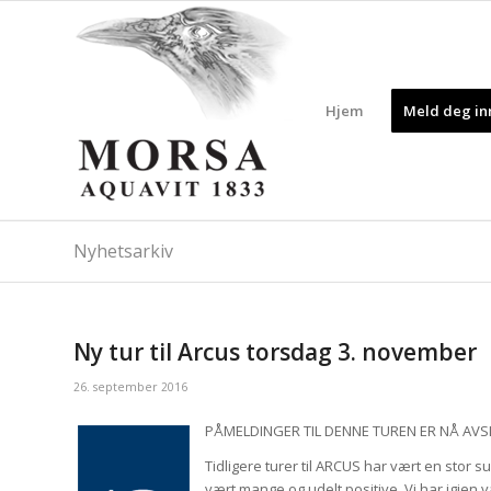
Hjem
Meld deg inn
Nyhetsarkiv
Ny tur til Arcus torsdag 3. november
26. september 2016
PÅMELDINGER TIL DENNE TUREN ER NÅ AVS
Tidligere turer til ARCUS har vært en stor
vært mange og udelt positive. Vi har igjen