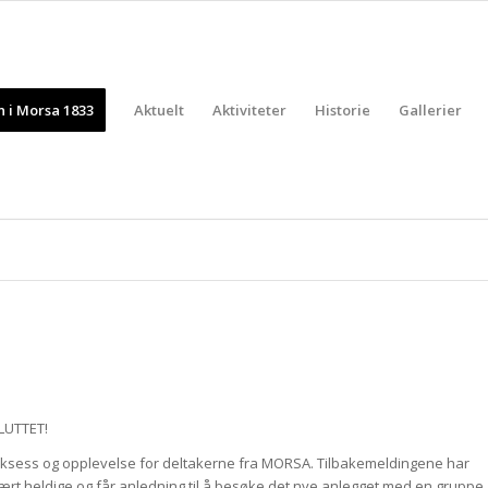
 i Morsa 1833
Aktuelt
Aktiviteter
Historie
Gallerier
LUTTET!
 suksess og opplevelse for deltakerne fra MORSA. Tilbakemeldingene har
 vært heldige og får anledning til å besøke det nye anlegget med en gruppe