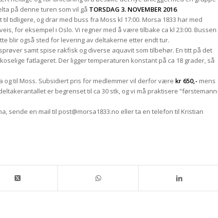
delta på denne turen som vil gå
TORSDAG 3. NOVEMBER 2016
.
t til tidligere, og drar med buss fra Moss kl 17:00. Morsa 1833 har med
eis, for eksempel i Oslo. Vi regner med å være tilbake ca kl 23:00. Bussen
tte blir også sted for levering av deltakerne etter endt tur.
prøver samt spise rakfisk og diverse aquavit som tilbehør. En titt på det
t koselige fatlageret. Der ligger temperaturen konstant på ca 18 grader, så
a og til Moss. Subsidiert pris for medlemmer vil derfor være
kr 650,-
mens
eltakerantallet er begrenset til ca 30 stk, og vi må praktisere ”førstemann
sende en mail til post@morsa1833.no eller ta en telefon til Kristian