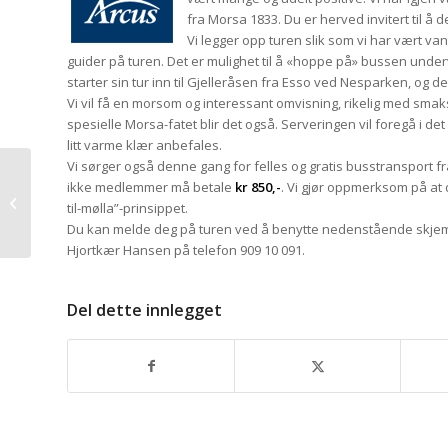
fra Morsa 1833. Du er herved invitert til å 
Vi legger opp turen slik som vi har vært van
guider på turen. Det er mulighet til å «hoppe på» bussen underv
starter sin tur inn til Gjelleråsen fra Esso ved Nesparken, og de
Vi vil få en morsom og interessant omvisning, rikelig med smaks
spesielle Morsa-fatet blir det også. Serveringen vil foregå i de
litt varme klær anbefales.
Vi sørger også denne gang for felles og gratis busstransport fr
ikke medlemmer må betale
kr 850,-
. Vi gjør oppmerksom på at d
Medlemstur til
til-mølla”-prinsippet.
Atlungstad Brenneri
Du kan melde deg på turen ved å benytte nedenstående skjema, 
Hjortkær Hansen på telefon 909 10 091.
Del dette innlegget