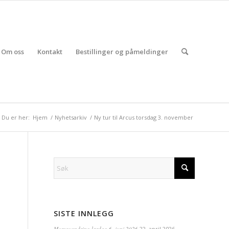
Om oss
Kontakt
Bestillinger og påmeldinger
Du er her:
Hjem
/
Nyhetsarkiv
/
Ny tur til Arcus torsdag 3. november
SISTE INNLEGG
Morsavandring lørdag 6. juni 2026
22. april 2026