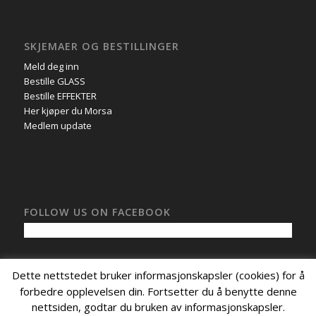
SKJEMAER OG BESTILLINGER
Meld deg inn
Bestille GLASS
Bestille EFFEKTER
Her kjøper du Morsa
Medlem update
FOLLOW US ON FACEBOOK
Dette nettstedet bruker informasjonskapsler (cookies) for å
forbedre opplevelsen din. Fortsetter du å benytte denne
nettsiden, godtar du bruken av informasjonskapsler.
© Copyright - Morsa Aquavit 1833,
Nettside levert av CoreTrek AS
.