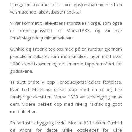
Ljunggren tok imot oss i «resepsjonsbaren» med en
velsmakende, akevittbasert cocktail.
Vi var kommet til akevittens storstue i Norge, som også
er produksjonssted for Morsa1833, og vår nye
femårslagrede jubileumsakevitt.
Gunhild og Fredrik tok oss med på en rundtur gjennom
produksjonslokalet, rom med smaker, lager med over
1000 akevitt-tønner og det enorme tappeområdet for
godsakene.
Til slutt endte vi opp i produksjonsarealets festplass,
hvor Leif Marklund disket opp med en øl og fire
forskjellige akevitter. Morsa 1833 var selvfølgelig en av
dem. Videre dekket opp med rikelig rakfisk og godt
med tilbehør.
En fantastisk hyggelig kveld. Morsa1833 takker Gunhild
og Anora for dette unike opplegget for våre