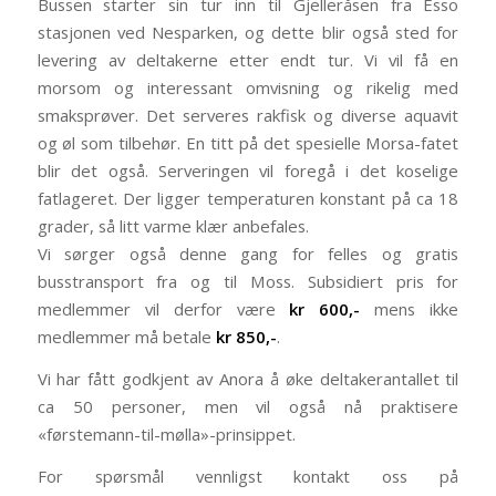
Bussen starter sin tur inn til Gjelleråsen fra Esso
stasjonen ved Nesparken, og dette blir også sted for
levering av deltakerne etter endt tur. Vi vil få en
morsom og interessant omvisning og rikelig med
smaksprøver. Det serveres rakfisk og diverse aquavit
og øl som tilbehør. En titt på det spesielle Morsa-fatet
blir det også. Serveringen vil foregå i det koselige
fatlageret. Der ligger temperaturen konstant på ca 18
grader, så litt varme klær anbefales.
Vi sørger også denne gang for felles og gratis
busstransport fra og til Moss. Subsidiert pris for
medlemmer vil derfor være
kr 600,-
mens ikke
medlemmer må betale
kr 850,-
.
Vi har fått godkjent av Anora å øke deltakerantallet til
ca 50 personer, men vil også nå praktisere
«førstemann-til-mølla»-prinsippet.
For spørsmål vennligst kontakt oss på