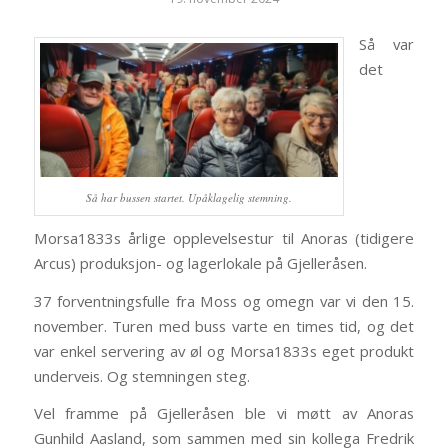
Så var
det
Så har bussen startet. Upåklagelig stemning.
Morsa1833s årlige opplevelsestur til Anoras (tidigere
Arcus) produksjon- og lagerlokale på Gjelleråsen.
37 forventningsfulle fra Moss og omegn var vi den 15.
november. Turen med buss varte en times tid, og det
var enkel servering av øl og Morsa1833s eget produkt
underveis. Og stemningen steg.
Vel framme på Gjelleråsen ble vi møtt av Anoras
Gunhild Aasland, som sammen med sin kollega Fredrik