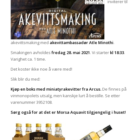
inviterer til
akevittsmaking med
akevittambassadør Atle Minothi
.
Smakingen avholdes
fredag 28. mai 2021
. Vi starter
kl 18:33
.
Varighet ca. 1 time.
Det koster ikke noe å være med!
Slik blir du med:
Kjøp en boks med miniatyrakevitter fra Arcus.
De finnes på
vinmonopolets utsalg, men kanskje lurt å bestille. Se etter
varenummer 3952108.
Sørg også for at det er Morsa Aquavit tilgjengelig i huset!