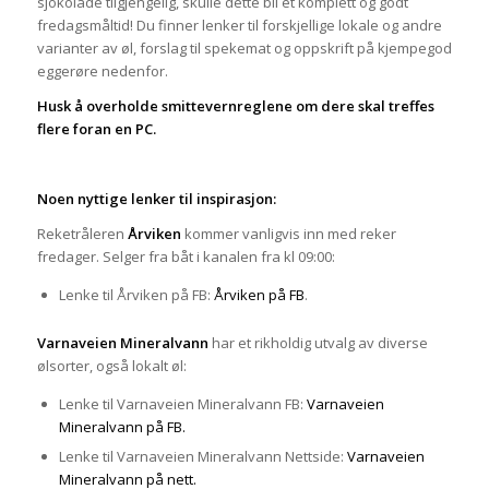
sjokolade tilgjengelig, skulle dette bli et komplett og godt
fredagsmåltid! Du finner lenker til forskjellige lokale og andre
varianter av øl, forslag til spekemat og oppskrift på kjempegod
eggerøre nedenfor.
Husk å overholde smittevernreglene om dere skal treffes
flere foran en PC.
Noen nyttige lenker til inspirasjon:
Reketråleren
Årviken
kommer vanligvis inn med reker
fredager. Selger fra båt i kanalen fra kl 09:00:
Lenke til Årviken på FB:
Årviken på FB
.
Varnaveien Mineralvann
har et rikholdig utvalg av diverse
ølsorter, også lokalt øl:
Lenke til Varnaveien Mineralvann FB:
Varnaveien
Mineralvann på FB.
Lenke til Varnaveien Mineralvann Nettside:
Varnaveien
Mineralvann på nett.