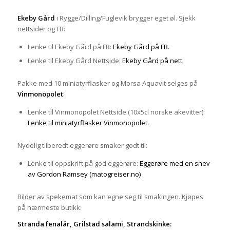
Ekeby Gård
i Rygge/Dilling/Fuglevik brygger eget øl. Sjekk
nettsider og FB:
Lenke til Ekeby Gård på FB:
Ekeby Gård på FB.
Lenke til Ekeby Gård Nettside:
Ekeby Gård på nett.
Pakke med 10 miniatyrflasker og Morsa Aquavit selges på
Vinmonopolet
:
Lenke til Vinmonopolet Nettside (10x5cl norske akevitter):
Lenke til miniatyrflasker Vinmonopolet.
Nydelig tilberedt eggerøre smaker godt til:
Lenke til oppskrift på god eggerøre:
Eggerøre med en snev
av Gordon Ramsey (matogreiser.no)
Bilder av spekemat som kan egne seg til smakingen. Kjøpes
på nærmeste butikk:
Stranda fenalår, Grilstad salami, Strandskinke: