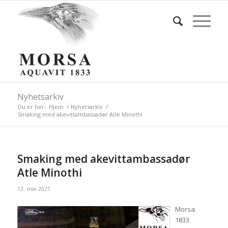
Nyhetsarkiv
Du er her:
Hjem
/
Nyhetsarkiv
/
Smaking med akevittambassadør Atle Minothi
Smaking med akevittambassadør
Atle Minothi
12. mai 2021
Morsa
1833