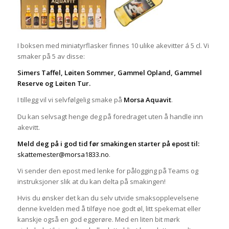
I boksen med miniatyrflasker finnes 10 ulike akevitter á 5 cl. Vi
smaker på 5 av disse:
Simers Taffel, Løiten Sommer, Gammel Opland, Gammel
Reserve og Løiten Tur.
I tillegg vil vi selvfølgelig smake på
Morsa Aquavit
.
Du kan selvsagt henge deg på foredraget uten å handle inn
akevitt.
Meld deg på i god tid før smakingen starter på epost til:
skattemester@morsa1833.no
.
Vi sender den epost med lenke for pålogging på Teams og
instruksjoner slik at du kan delta på smakingen!
Hvis du ønsker det kan du selv utvide smaksopplevelsene
denne kvelden med å tilføye noe godt øl, litt spekemat eller
kanskje også en god eggerøre. Med en liten bit mørk