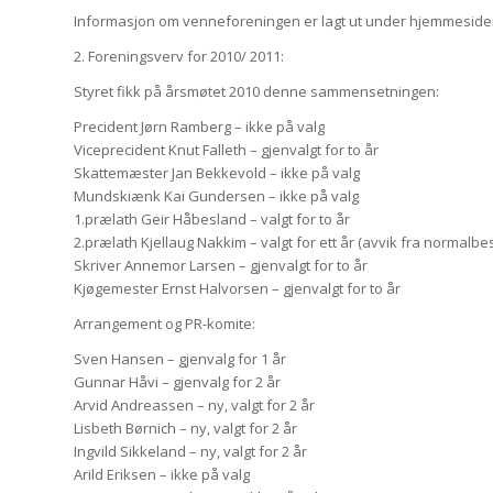
Informasjon om venneforeningen er lagt ut under hjemmesid
2. Foreningsverv for 2010/ 2011:
Styret fikk på årsmøtet 2010 denne sammensetningen:
Precident Jørn Ramberg – ikke på valg
Viceprecident Knut Falleth – gjenvalgt for to år
Skattemæster Jan Bekkevold – ikke på valg
Mundskiænk Kai Gundersen – ikke på valg
1.prælath Geir Håbesland – valgt for to år
2.prælath Kjellaug Nakkim – valgt for ett år (avvik fra normal
Skriver Annemor Larsen – gjenvalgt for to år
Kjøgemester Ernst Halvorsen – gjenvalgt for to år
Arrangement og PR-komite:
Sven Hansen – gjenvalg for 1 år
Gunnar Håvi – gjenvalg for 2 år
Arvid Andreassen – ny, valgt for 2 år
Lisbeth Børnich – ny, valgt for 2 år
Ingvild Sikkeland – ny, valgt for 2 år
Arild Eriksen – ikke på valg