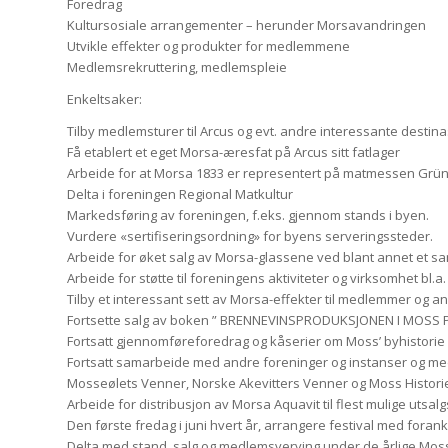
Foredrag
Kultursosiale arrangementer – herunder Morsavandringen
Utvikle effekter og produkter for medlemmene
Medlemsrekruttering, medlemspleie
Enkeltsaker:
Tilby medlemsturer til Arcus og evt. andre interessante destin
Få etablert et eget Morsa-æresfat på Arcus sitt fatlager
Arbeide for at Morsa 1833 er representert på matmessen Grün
Delta i foreningen Regional Matkultur
Markedsføring av foreningen, f.eks. gjennom stands i byen.
Vurdere «sertifiseringsordning» for byens serveringssteder.
Arbeide for øket salg av Morsa-glassene ved blant annet et s
Arbeide for støtte til foreningens aktiviteter og virksomhet bl.a.
Tilby et interessant sett av Morsa-effekter til medlemmer og an
Fortsette salg av boken ” BRENNEVINSPRODUKSJONEN I MOSS P
Fortsatt gjennomføreforedrag og kåserier om Moss’ byhistorie
Fortsatt samarbeide med andre foreninger og instanser og me
Mosseølets Venner, Norske Akevitters Venner og Moss Historiel
Arbeide for distribusjon av Morsa Aquavit til flest mulige utsalg
Den første fredag i juni hvert år, arrangere festival med forankr
Delta med stand, salg og medlemsverving under de årlige Mo