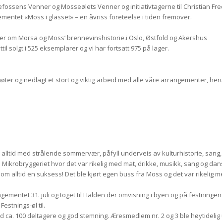
ssens Venner og Mosseølets Venner og initiativtagerne til Christian Fre
ntet «Moss i glasset» – en åvriss foreteelse i tiden fremover.
r om Morsa og Moss’ brennevinshistorie.i Oslo, Østfold og Akershus
solgt i 525 eksemplarer og vi har fortsatt 975 på lager.
ter og nedlagt et stort og viktig arbeid med alle våre arrangementer, her
alltid med strålende sommervær, påfyll underveis av kulturhistorie, sang
Mikrobryggeriet hvor det var rikelig med mat, drikke, musikk, sang og dans 
om alltid en suksess! Det ble kjørt egen buss fra Moss og det var rikelig
ngementet 31. juli og toget til Halden der omvisning i byen og på festninge
estnings-øl til.
 ca. 100 deltagere og god stemning. Æresmedlem nr. 2 og 3 ble høytidelig 