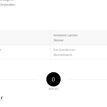
festivalen.
Annemor Larsen
Skriver
m
Kai Gundersen
Mundskiænk
0
REPLIES
ar