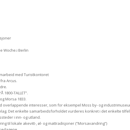
asjoner
e Woche.i Berlin
amarbeid med Turistkontoret
 fra Arcus.
dre.
Å 1800-TALLET”.
 og Morsa 1833.
d overlappende interesser, som for eksempel Moss by- og industrimuseum
ag. Det enkelte samarbeidsforholdet vurderes konkret i det enkelte tilfel
ssteder i inn- og utland.
ing til lokale akevitt-, øl- og mattradisjoner (”Morsavandring”)
ssedagene.