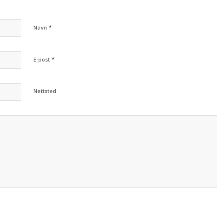
*
Navn
*
E-post
Nettsted