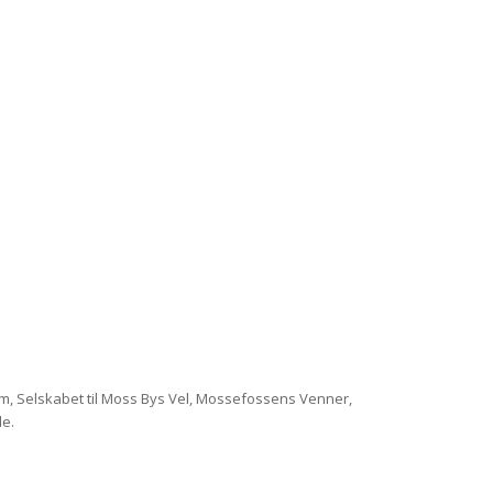
, Selskabet til Moss Bys Vel, Mossefossens Venner,
le.