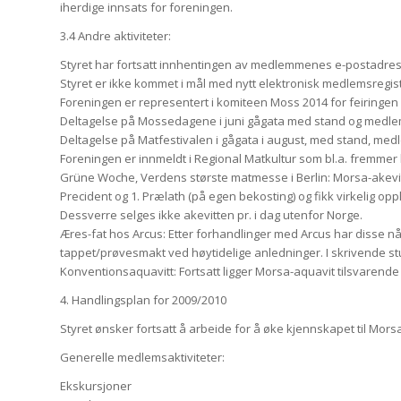
iherdige innsats for foreningen.
3.4 Andre aktiviteter:
Styret har fortsatt innhentingen av medlemmenes e-postadress
Styret er ikke kommet i mål med nytt elektronisk medlemsregist
Foreningen er representert i komiteen Moss 2014 for feiring
Deltagelse på Mossedagene i juni gågata med stand og medle
Deltagelse på Matfestivalen i gågata i august, med stand, me
Foreningen er innmeldt i Regional Matkultur som bl.a. fremmer lo
Grüne Woche, Verdens største matmesse i Berlin: Morsa-akevitte
Precident og 1. Prælath (på egen bekosting) og fikk virkelig 
Dessverre selges ikke akevitten pr. i dag utenfor Norge.
Æres-fat hos Arcus: Etter forhandlinger med Arcus har disse nå s
tappet/prøvesmakt ved høytidelige anledninger. I skrivende st
Konventionsaquavitt: Fortsatt ligger Morsa-aquavit tilsvarende 1
4. Handlingsplan for 2009/2010
Styret ønsker fortsatt å arbeide for å øke kjennskapet til Mors
Generelle medlemsaktiviteter:
Ekskursjoner