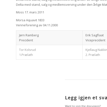
Delta med stand, salg og medlemsverving under den årlige Mat
Moss 17. mars 2011
Morsa Aquavit 1833
Venneforening av 04.11.2000
Jørn Ramberg
Erik Sagflaat
Precident
Viceprecident
Tor Kolsrud
Kjellaug Nakki
1.Prælath
2. Prælath
Legg igjen et sv
Want to join the discussion?