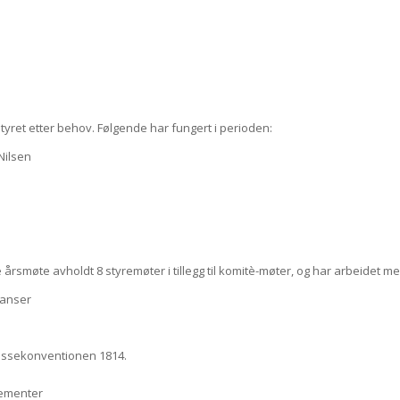
ret etter behov. Følgende har fungert i perioden:
Nilsen
ge årsmøte avholdt 8 styremøter i tillegg til komitè-møter, og har arbeidet me
ranser
Mossekonventionen 1814.
gementer