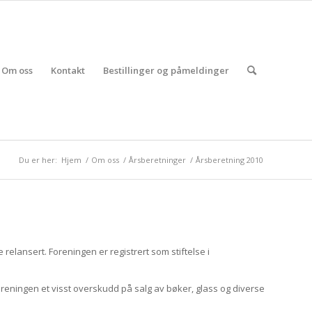
Om oss
Kontakt
Bestillinger og påmeldinger
Du er her:
Hjem
/
Om oss
/
Årsberetninger
/
Årsberetning 2010
elansert. Foreningen er registrert som stiftelse i
reningen et visst overskudd på salg av bøker, glass og diverse