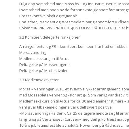
Fulgt opp samarbeid med Moss by – og industrimuseum, Mossefo
I samarbeid med noen av de forannevnte gjennomført arrangeme
Pressekontakt lokalt og regionalt
Prælather, Precident og æresmedlem har gjennomført 8 kåserie
Boken ”BRENNEVINSPRODUKSJON I MOSS PÅ 1800-TALLET” er hittil 
3.2 Komiteer, delegerte funksjoner
Arrangements- og PR – komiteen: komiteen har hatt en rekke mø
Morsavandring
Medlemsekskursjon til Arcus
Deltagelse på Mossedagene
Deltagelse på Matfestivalen.
3.3 Medlemsaktiviteter
Morsa – vandringen 2010, et svært vellykket arrangement, som 
med Mosseølets venner og «Kor artig». Som vanlig vandret vi til 
Medlemsekskursjon til Arcus for ca. 30 medlemmer 19. mars – s
vanlig var tilbakemeldingene var udelt svært positive.
«Morsavandring i Halden». Ca. 25 deltagere meldte seg til arra
lang lunsj på Vertshuset «Curtisen» med deilig, kortreist mat og F
10-års jubileumsfest ble avholdt 5. November på Rådhuset, med