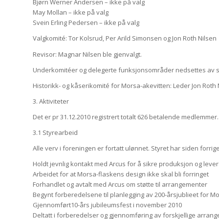
Bjørn Werner Andersen – ikke på valg
May Mollan – ikke på valg
Svein Erling Pedersen – ikke på valg
Valgkomité: Tor Kolsrud, Per Arild Simonsen og Jon Roth Nilsen
Revisor: Magnar Nilsen ble gjenvalgt.
Underkomitéer og delegerte funksjonsområder nedsettes av sty
Historikk- og kåserikomité for Morsa-akevitten: Leder Jon Roth 
3. Aktiviteter
Det er pr 31.12.2010 registrert totalt 626 betalende medlemmer.
3.1 Styrearbeid
Alle verv i foreningen er fortatt ulønnet. Styret har siden forri
Holdt jevnlig kontakt med Arcus for å sikre produksjon og leve
Arbeidet for at Morsa-flaskens design ikke skal bli forringet
Forhandlet og avtalt med Arcus om støtte til arrangementer
Begynt forberedelsene til planlegging av 200-årsjublieet for 
Gjennomført10-års jubileumsfest i november 2010
Deltatt i forberedelser og gjennomføring av forskjellige arran