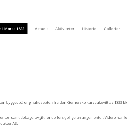
 i Morsa 1833
Aktuelt
Aktiviteter
Historie
Gallerier
n bygget på originalresepten fra den Gernerske karveakevitt av 1833 ble r
ter, samt deltageravgift for de forskjellige arrangementer. Videre har fo
rodukter AS.