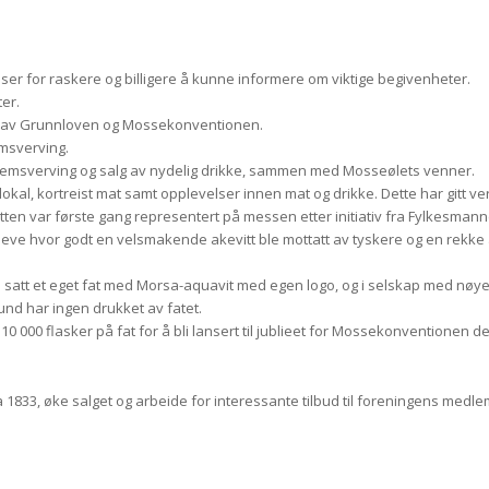
er for raskere og billigere å kunne informere om viktige begivenheter.
er.
en av Grunnloven og Mossekonventionen.
msverving.
dlemsverving og salg av nydelig drikke, sammen med Mosseølets venner.
kal, kortreist mat samt opplevelser innen mat og drikke. Dette har gitt ver
n var første gang representert på messen etter initiativ fra Fylkesmannen
oppleve hvor godt en velsmakende akevitt ble mottatt av tyskere og en rek
att et eget fat med Morsa-aquavit med egen logo, og i selskap med nøye utva
und har ingen drukket av fatet.
0 000 flasker på fat for å bli lansert til jublieet for Mossekonventionen d
a 1833, øke salget og arbeide for interessante tilbud til foreningens medl