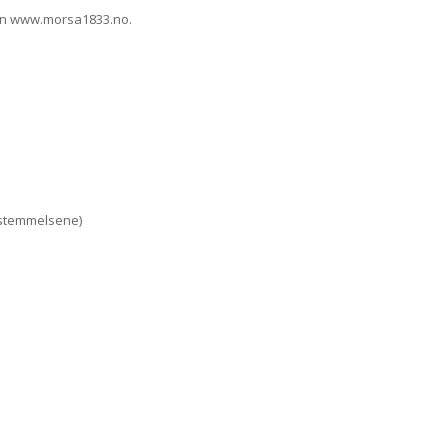
en www.morsa1833.no.
bestemmelsene)