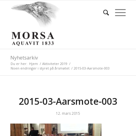
Nyhetsarkiv
Du er her:
Hjem
/
Aktiviteter 2019
/
Noen endringer i styret på årsmøtet
/
2015-03-Aarsmote-003
2015-03-Aarsmote-003
12. mars 2015