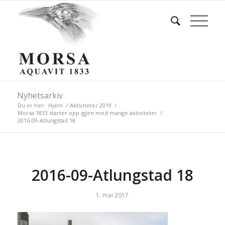
Nyhetsarkiv
Du er her:
Hjem
/
Aktiviteter 2019
/
Morsa 1833 starter opp igjen med mange aktiviteter
/
2016-09-Atlungstad 18
2016-09-Atlungstad 18
1. mai 2017