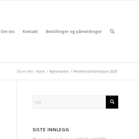
Om oss
Kontakt
Bestillinger og påmeldinger
Du er her:
Hjem
/
Nyhetsarkiv
/
Medlemsinformasjon 2020
SISTE INNLEGG
Morsavandring lørdag 6. juni 2026
22. april 2026