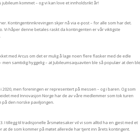
 jubileum kommet – og vi kan love et innholdsrikt år!
er. Kontingentinnkrevingen skjer nå via e-post – for alle som har det.
to. Vi håper denne betales raskt da kontingenten er vår viktigste
.
sjekket med Arcus om det er mulig å lage noen flere flasker med de edle
st – men samtidig hyggelig – at Jubileumsaquaviten ble så populær at den bl
r i 2020, men foreningen er representert på messen – og i baren. Og som
arbeidet med Innovasjon Norge har de av våre medlemmer som tok turen
en på den norske paviljongen.
 tillegg til tradisjonelle årsmøtesaker vil vi som alltid ha en gjest med et
r at de som kommer på møtet allerede har tjent inn årets kontingent.