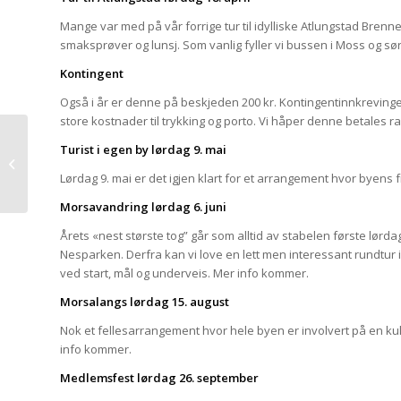
Mange var med på vår forrige tur til idylliske Atlungstad Brenne
smaksprøver og lunsj. Som vanlig fyller vi bussen i Moss og sørg
Kontingent
Også i år er denne på beskjeden 200 kr. Kontingentinnkrevingen
store kostnader til trykking og porto. Vi håper denne betales ra
Turist i egen by lørdag 9. mai
Takk fra DET
KONGELIGE HOFF
Lørdag 9. mai er det igjen klart for et arrangement hvor byens 
Morsavandring lørdag 6. juni
Årets «nest største tog” går som alltid av stabelen første lørdag
Nesparken. Derfra kan vi love en lett men interessant rundtur
ved start, mål og underveis. Mer info kommer.
Morsalangs lørdag 15. august
Nok et fellesarrangement hvor hele byen er involvert på en k
info kommer.
Medlemsfest lørdag 26. september