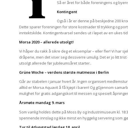
Så er året for både foreningens og byens
Kontingent
Også i år er denne på beskjedne 200 kron
Dette sparer foreningen for store kostnader til trykking og por
inntektskilde. Kontingentvarsel sendes ut i løpet av en ukes tid
Morsa 2020 – allerede utsolgt!
Vi håper du rakk å sikre deg et eksemplar – eller fler! Vi har 
dråpene, men det viser seg dessverre umulig. Det er jo litt tri
utsolgt allerede før jubileumsåret starter..
Grüne Woche – verdens største matmesse i Berlin
Går av stabelen i januar hvert år. Ingen organisert medlemstu
alltid er Morsa Aquavit å få kjøpt i baren! Og gGjennom sam
mulighet for gratis adgangskort til messen og spesielt åpning
Årsmøte mandag 9. mars
Som vanlig holdes dette på Moss By og Industrimuseum kl. 18:33. I
spennende innslag og ikke minst en hyggelig servering som gjø
Tur til Atlungstad lørdag 18. april