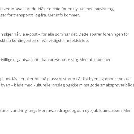
ri ved Mjøsas bredd. Nå er det tid for en ny tur, med omvisning,
er for transport til og fra. Mer info kommer.
 skjer nå via e-post – for alle som har det. Dette sparer foreningen for
skt da kontingenten er vår viktigste inntektskilde.
frivillige organisasjoner kan presentere seg. Mer info kommer.
 i juni. Mye er allerede på plass: Vi starter i år fra byens grønne storstue,
 i byen – både med kulturelle innslag og ikke minst gode smaksprøver båd
ulturell vandring langs Morsavassdraget og den nye Jubileumsaksen. Mer