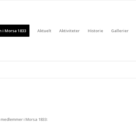
 i Morsa 1833
Aktuelt
Aktiviteter
Historie
Gallerier
 medlemmer i Morsa 1833: