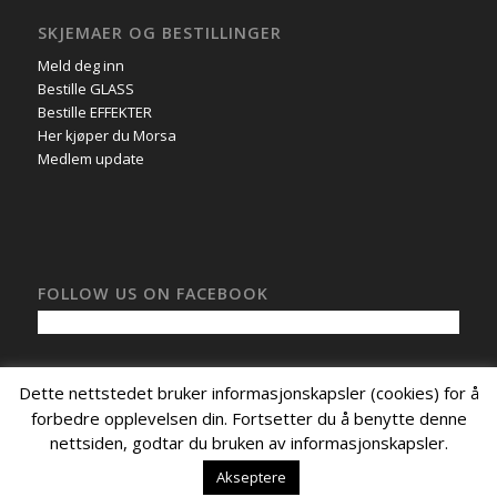
SKJEMAER OG BESTILLINGER
Meld deg inn
Bestille GLASS
Bestille EFFEKTER
Her kjøper du Morsa
Medlem update
FOLLOW US ON FACEBOOK
Dette nettstedet bruker informasjonskapsler (cookies) for å
forbedre opplevelsen din. Fortsetter du å benytte denne
nettsiden, godtar du bruken av informasjonskapsler.
© Copyright - Morsa Aquavit 1833,
Nettside levert av CoreTrek AS
.
MELD DEG INN
HER KJØPER DU MORSA
BESTILLE GLASS
Akseptere
BESTILLE EFFEKTER