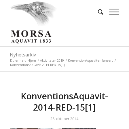
Nyhetsarkiv
Du er her:
Hjem
/
Aktiviteter 2019
/
KonventionAquaviten lansert
/
KonventionsAquavit-2014-RED-15[1]
KonventionsAquavit-
2014-RED-15[1]
28. oktober 2014