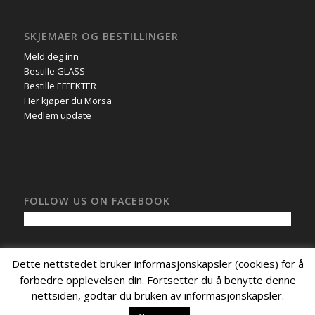
SKJEMAER OG BESTILLINGER
Meld deg inn
Bestille GLASS
Bestille EFFEKTER
Her kjøper du Morsa
Medlem update
FOLLOW US ON FACEBOOK
Dette nettstedet bruker informasjonskapsler (cookies) for å
forbedre opplevelsen din. Fortsetter du å benytte denne
nettsiden, godtar du bruken av informasjonskapsler.
© Copyright - Morsa Aquavit 1833,
Nettside levert av CoreTrek AS
.