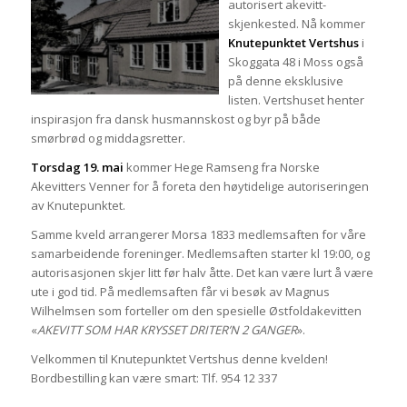
autorisert akevitt-
skjenkested. Nå kommer
Knutepunktet Vertshus
i
Skoggata 48 i Moss også
på denne eksklusive
listen. Vertshuset henter
inspirasjon fra dansk husmannskost og byr på både
smørbrød og middagsretter.
Torsdag 19. mai
kommer Hege Ramseng fra Norske
Akevitters Venner for å foreta den høytidelige autoriseringen
av Knutepunktet.
Samme kveld arrangerer Morsa 1833 medlemsaften for våre
samarbeidende foreninger. Medlemsaften starter kl 19:00, og
autorisasjonen skjer litt før halv åtte. Det kan være lurt å være
ute i god tid. På medlemsaften får vi besøk av Magnus
Wilhelmsen som forteller om den spesielle Østfoldakevitten
«
AKEVITT SOM HAR KRYSSET DRITER’N 2 GANGER
».
Velkommen til Knutepunktet Vertshus denne kvelden!
Bordbestilling kan være smart: Tlf. 954 12 337