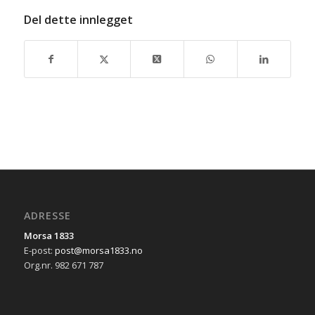
Del dette innlegget
ADRESSE
Morsa 1833
E-post:
post@morsa1833.no
Org.nr. 982 671 787