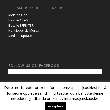
SKJEMAER OG BESTILLINGER
Meld deg inn
Bestille GLASS
Bestille EFFEKTER
Her kjøper du Morsa
Medlem update
FOLLOW US ON FACEBOOK
Dette nettstedet bruker informasjonskapsler (cookies) for å
forbedre opplevelsen din. Fortsetter du å benytte denne
nettsiden, godtar du bruken av informasjonskapsler.
© Copyright - Morsa Aquavit 1833,
Nettside levert av CoreTrek AS
.
MELD DEG INN
HER KJØPER DU MORSA
BESTILLE GLASS
Akseptere
BESTILLE EFFEKTER