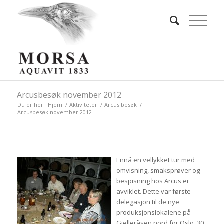
Arcusbesøk november 2012
Du er her:
Hjem
/
Aktiviteter
/
Arcus besøk
/
Arcusbesøk november 2012
Ennå en vellykket tur med
omvisning, smaksprøver og
bespisning hos Arcus er
avviklet. Dette var første
delegasjon til de nye
produksjonslokalene på
Gjelleråsen nord for Oslo. 30