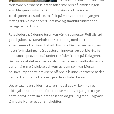
fornøyde Morsaentusiaster satte stor pris på omvisningen
som ble gjennomført av Gunnhild Aasland fra Arcus.
Tradisjonen tro stod det rakfisk på menyen denne gangen.
Mat og drikke ble servert i det nye og smakfullt innredede
fatlageret på Arcus.
Reiseledere på denne turen var vår kjøgemester Rolf Ulsrud
godt hjulpet av 1.prælath Tor Kolsrud og medlem i
arrangementkomiteen Lisbeth Børnich. Det var servering av
noen forfriskninger på bussturen innover, og det ble rikelig
med smaksprøver også under rakfiskmåltidet på fatlageret.
Det ryktes at deltakerne ble stilt overfor en «blindtest» der det
var om å gjøre å plukke ut hvem av dem som var Morsa
Aquavit. Imponerte omvisere på Arcus kunne kontatere at det
var full klaff med å kjenne igjen den lokale drikken!
Det er tatt noen bilder fra turen – og disse vil komme i et
bildegalleri under her. I forbindelse med overgangen til nye
nettsider vil dette imidlertid ta noen dager. Følg med – og vær
tålmodig! Her er et par smakebiter: