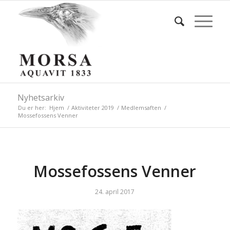
Nyhetsarkiv
Du er her:
Hjem
/
Aktiviteter 2019
/
Medlemsaften
/
Mossefossens Venner
Mossefossens Venner
24. april 2017