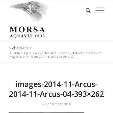
Nyhetsarkiv
Du er her:
Hjem
/
Aktiviteter 2019
/
Nok en vellykket tur til Arcus
/
images-2014-11-Arcus-2014-11-Arcus-04-393×262
images-2014-11-Arcus-
2014-11-Arcus-04-393×262
21. november 2014