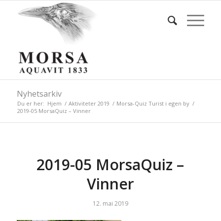
Nyhetsarkiv
Du er her:
Hjem
/
Aktiviteter 2019
/
Morsa-Quiz Turist i egen by
/
2019-05 MorsaQuiz – Vinner
2019-05 MorsaQuiz –
Vinner
12. mai 2019