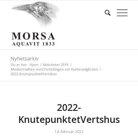
Nyhetsarkiv
Du er her:
Hjem
/
Aktiviteter 2019
/
Medlemsaften med fortellingen om Kjellerødgården
/
2022-KnutepunktetVertshus
2022-
KnutepunktetVertshus
14. februar 2022