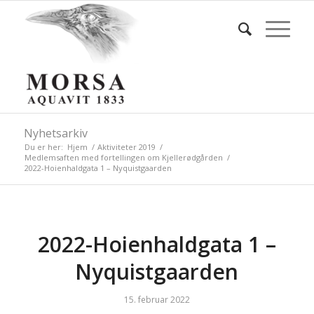
Nyhetsarkiv
Du er her:
Hjem
/
Aktiviteter 2019
/
Medlemsaften med fortellingen om Kjellerødgården
/
2022-Hoienhaldgata 1 – Nyquistgaarden
2022-Hoienhaldgata 1 –
Nyquistgaarden
15. februar 2022