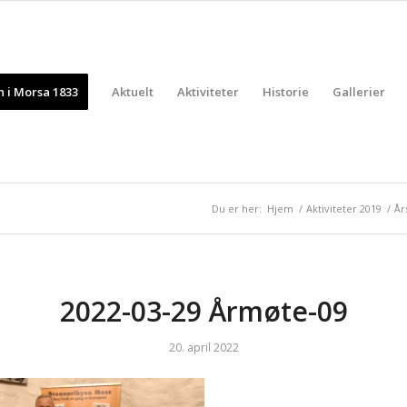
 i Morsa 1833
Aktuelt
Aktiviteter
Historie
Gallerier
Du er her:
Hjem
/
Aktiviteter 2019
/
År
2022-03-29 Årmøte-09
20. april 2022