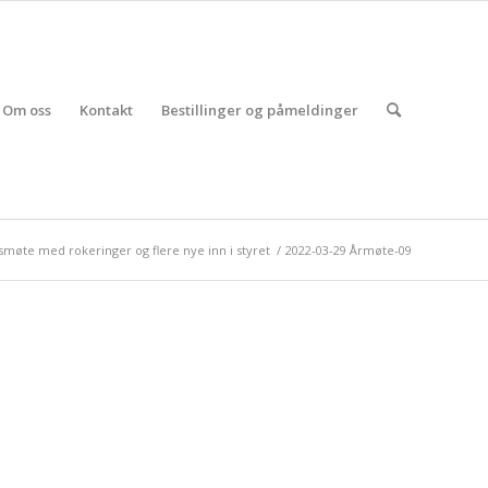
Om oss
Kontakt
Bestillinger og påmeldinger
smøte med rokeringer og flere nye inn i styret
/
2022-03-29 Årmøte-09